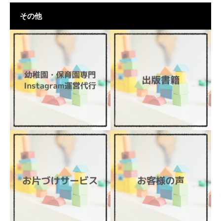
その他
幼稚園・保育園専用
Instagram運営代行
【中国・ベトナム・3か国
で出版】著書「３歳から
できるお片づけ習慣」