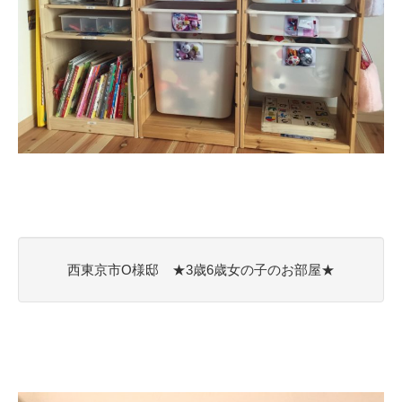
西東京市O様邸 ★3歳6歳女の子のお部屋★